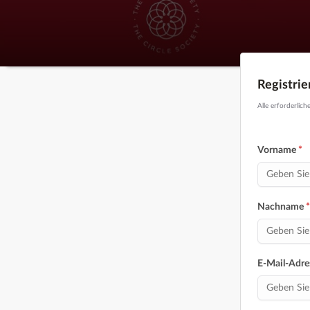
Registri
Alle erforderlich
Vorname
*
Nachname
*
E-Mail-Adre