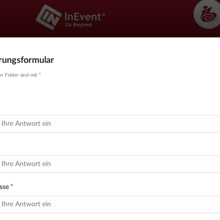
erungsformular
en Felder sind mit
*
sse
*