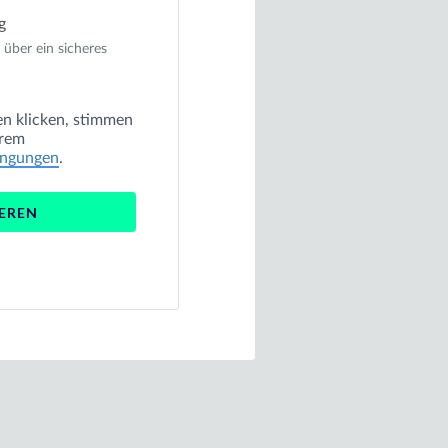
g
 über ein sicheres
en
klicken, stimmen
erem
ingungen
.
IEREN