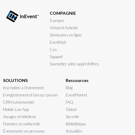
COMPAGNIE
À propos
Virtuel et hybride
Séminaires en ligne
EventHub
Cas
Support
Soumettez votre appel d'offres
SOLUTIONS
Ressources
Inscription à l’évènement
Blog
Enregistrement et laissez-passer
EventMarket
CRM événementiel
FAQ
Mobile Live App
Global
Voyages et hôtellerie
Sécurité
Données et conformité
Bibliothèque
Événements en personne
Actualités