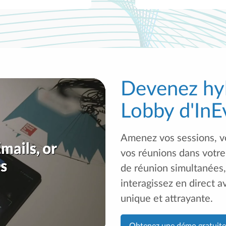
Devenez hyb
Lobby d'InE
Amenez vos sessions, vo
vos réunions dans votre 
de réunion simultanées,
interagissez en direct 
unique et attrayante.
Obtenez une démo gratuite 