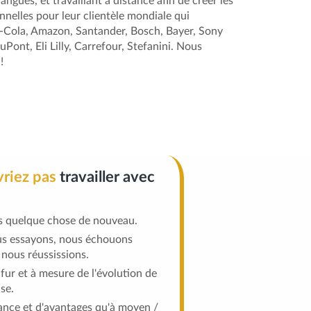
langues, et travaillant à distance afin de créer les
nnelles pour leur clientèle mondiale qui
-Cola, Amazon, Santander, Bosch, Bayer, Sony
ont, Eli Lilly, Carrefour, Stefanini. Nous
!
vriez pas
travailler avec
s quelque chose de nouveau.
ous essayons, nous échouons
nous réussissions.
fur et à mesure de l'évolution de
se.
ance et d'avantages qu'à moyen /