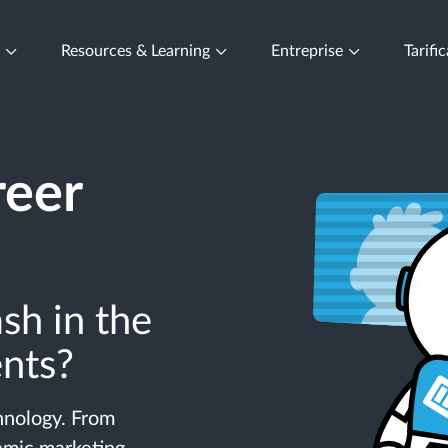
t
Resources & Learning
Entreprise
Tarifi
reer
sh in the
ents?
chnology. From