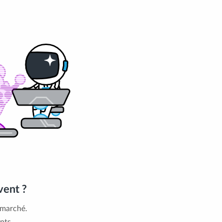
vent ?
 marché.
nts.