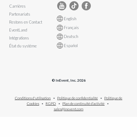
Carrières
Partenariats
English
Restons en Contact
Français
EventLand
Deutsch
Intégrations
Español
État du système
© InEvent, Inc. 2026
Conditions d'utilisation
•
Politique de confidentialité
•
Politique de
Cookies
•
RGPD
•
Plan de continuité d’activité
•
sales@inevent.com