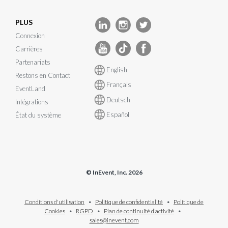
PLUS
Connexion
Carrières
Partenariats
English
Restons en Contact
Français
EventLand
Deutsch
Intégrations
Español
État du système
© InEvent, Inc. 2026
Conditions d'utilisation
•
Politique de confidentialité
•
Politique de
Cookies
•
RGPD
•
Plan de continuité d’activité
•
sales@inevent.com