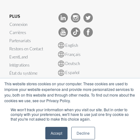
PLUS
Connexion
Carrières
Partenariats
English
Restons en Contact
Français
EventLand
Deutsch
Intégrations
Español
État du système
This website stores cookies on your computer. These cookies are used to
improve your website experience and provide more personalized services to
you, both on this website and through other media. To find out more about the
cookies we use, see our Privacy Policy.
© InEvent, Inc. 2026
We won't track your information when you visit our site. But in order to
comply with your preferences, we'll have to use just one tiny cookie so
that you're not asked to make this choice again.
Conditions d'utilisation
•
Politique de confidentialité
•
Politique de
Cookies
•
RGPD
•
Plan de continuité d’activité
•
Accept
Decline
sales@inevent.com