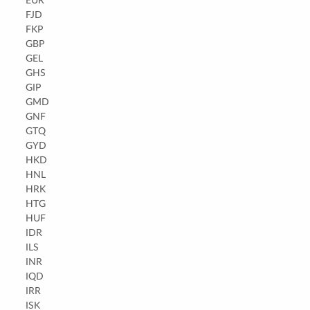
EUR
FJD
FKP
GBP
GEL
GHS
GIP
GMD
GNF
GTQ
GYD
HKD
HNL
HRK
HTG
HUF
IDR
ILS
INR
IQD
IRR
ISK