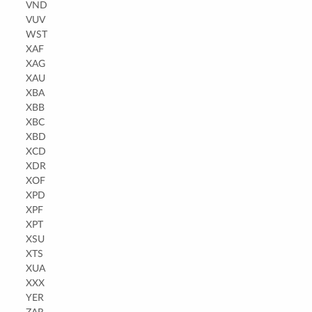
VND
VUV
WST
XAF
XAG
XAU
XBA
XBB
XBC
XBD
XCD
XDR
XOF
XPD
XPF
XPT
XSU
XTS
XUA
XXX
YER