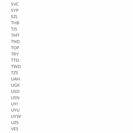
SVC
SYP
SZL
THB
TJS
TMT
TND
TOP
TRY
TTD
TWD
TZS
UAH
UGX
USD
USN
UYI
UYU
UYW
UZS
VES