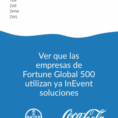
YER
ZAR
ZMW
ZWL
Ver que las
empresas de
Fortune Global 500
utilizan ya InEvent
soluciones