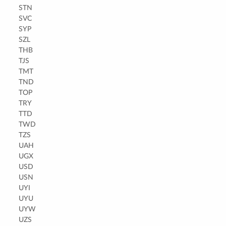
STN
SVC
SYP
SZL
THB
TJS
TMT
TND
TOP
TRY
TTD
TWD
TZS
UAH
UGX
USD
USN
UYI
UYU
UYW
UZS