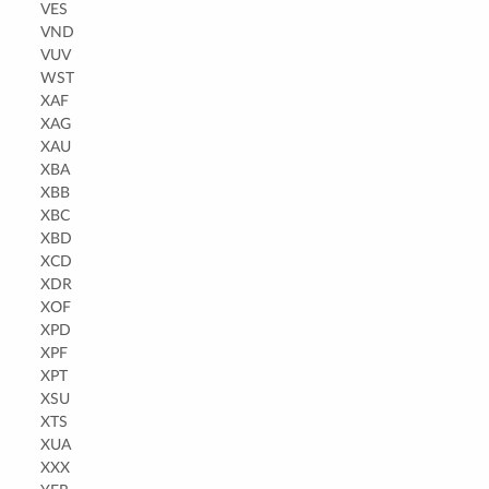
VES
VND
VUV
WST
XAF
XAG
XAU
XBA
XBB
XBC
XBD
XCD
XDR
XOF
XPD
XPF
XPT
XSU
XTS
XUA
XXX