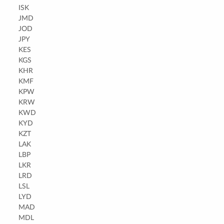
ISK
JMD
JOD
JPY
KES
KGS
KHR
KMF
KPW
KRW
KWD
KYD
KZT
LAK
LBP
LKR
LRD
LSL
LYD
MAD
MDL