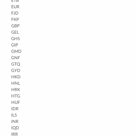
ETB
EUR
FJD
FKP
GBP
GEL
GHS
GIP
GMD
GNF
GTQ
GYD
HKD
HNL
HRK
HTG
HUF
IDR
ILS
INR
IQD
IRR