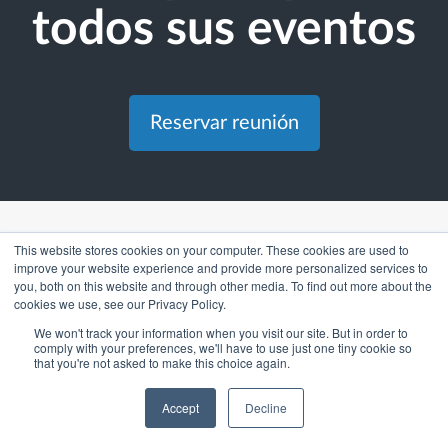
todos sus eventos
Reservar reunión
This website stores cookies on your computer. These cookies are used to
improve your website experience and provide more personalized services to
you, both on this website and through other media. To find out more about the
COMPAÑÍA
cookies we use, see our Privacy Policy.
Sobre nosotros
We won't track your information when you visit our site. But in order to
comply with your preferences, we'll have to use just one tiny cookie so
Virtual & Hybrid
that you're not asked to make this choice again.
Webinars
EventHub
Accept
Decline
Casos