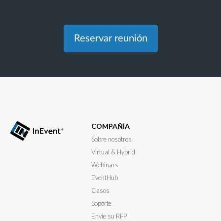
Reservar reunión
COMPAÑÍA
Sobre nosotros
Virtual & Hybrid
Webinars
EventHub
Casos
Soporte
Envíe su RFP