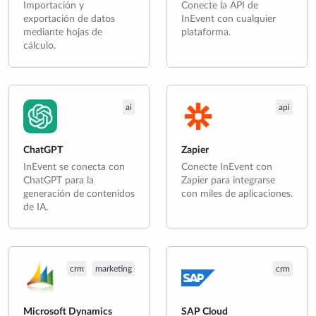
Importación y
Conecte la API de
exportación de datos
InEvent con cualquier
mediante hojas de
plataforma.
cálculo.
ai
api
ChatGPT
Zapier
InEvent se conecta con
Conecte InEvent con
ChatGPT para la
Zapier para integrarse
generación de contenidos
con miles de aplicaciones.
de IA.
crm
marketing
crm
Microsoft Dynamics
SAP Cloud