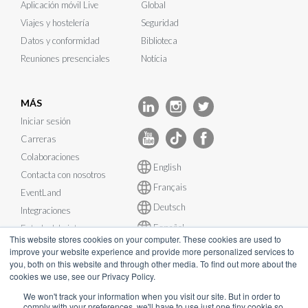
Aplicación móvil Live
Global
Viajes y hostelería
Seguridad
Datos y conformidad
Biblioteca
Reuniones presenciales
Notícia
MÁS
Iniciar sesión
Carreras
Colaboraciones
English
Contacta con nosotros
Français
EventLand
Deutsch
Integraciones
Español
Estado del sistema
This website stores cookies on your computer. These cookies are used to
improve your website experience and provide more personalized services to
you, both on this website and through other media. To find out more about the
cookies we use, see our Privacy Policy.
We won't track your information when you visit our site. But in order to
comply with your preferences, we'll have to use just one tiny cookie so
© InEvent, Inc. 2026