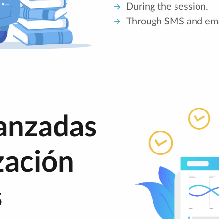
During the session.
Through SMS and ema
anzadas
zación
s