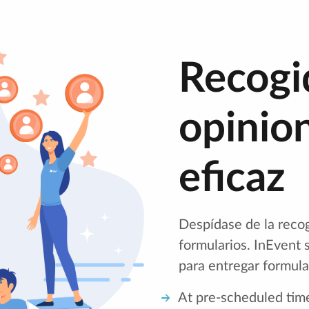
Recogi
opinion
eficaz
Despídase de la reco
formularios. InEvent 
para entregar formula
At pre-scheduled tim