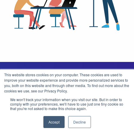
This website stores cookies on your computer. These cookies are used to
improve your website experience and provide more personalized services to
you, both on this website and through other media. To find out more about the
cookies we use, see our Privacy Policy.
Plan de aplicación
We won't track your information when you visit our site. But in order to
comply with your preferences, we'll have to use just one tiny cookie so
that you're not asked to make this choice again.
El modelo InEvent EventHub cubre todos los requisitos de una
implementación global de la empresa en todo el mundo.
Accept
Decline