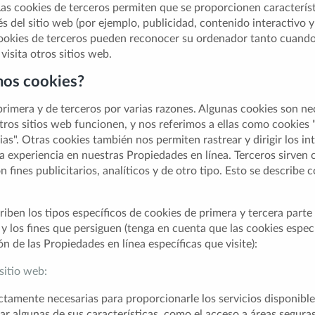
 Las cookies de terceros permiten que se proporcionen caracterís
és del sitio web (por ejemplo, publicidad, contenido interactivo y 
ookies de terceros pueden reconocer su ordenador tanto cuando v
isita otros sitios web.
mos cookies?
primera y de terceros por varias razones. Algunas cookies son ne
tros sitios web funcionen, y nos referimos a ellas como cookies 
as". Otras cookies también nos permiten rastrear y dirigir los in
a experiencia en nuestras Propiedades en línea. Terceros sirven 
 fines publicitarios, analíticos y de otro tipo. Esto se describe 
iben los tipos específicos de cookies de primera y tercera parte 
y los fines que persiguen (tenga en cuenta que las cookies especí
n de las Propiedades en línea específicas que visite):
sitio web:
ctamente necesarias para proporcionarle los servicios disponible
zar algunas de sus características, como el acceso a áreas seguras