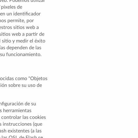
 web. Podemos utilizar
`píxeles de
nen un identificador
nos permite, por
stros sitios web a
itios web a partir de
sitio y medir el éxito
ías dependen de las
á su funcionamiento.
onocidas como "Objetos
ción sobre su uso de
nfiguración de su
as herramientas
 controlar las cookies
s instrucciones (que
sh existentes (a las
 las OSL de Flash se