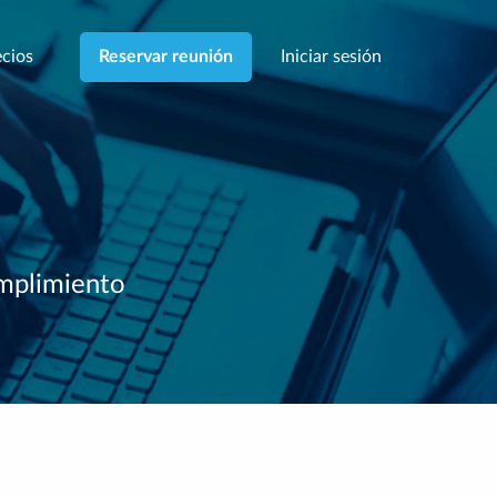
cios
Iniciar sesión
Reservar reunión
umplimiento