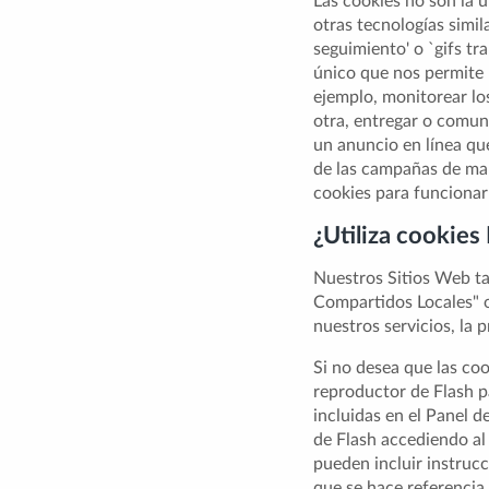
Las cookies no son la ú
otras tecnologías simi
seguimiento' o `gifs tr
único que nos permite 
ejemplo, monitorear los
otra, entregar o comun
un anuncio en línea que
de las campañas de mar
cookies para funcionar
¿Utiliza cookies
Nuestros Sitios Web ta
Compartidos Locales" o
nuestros servicios, la 
Si no desea que las co
reproductor de Flash p
incluidas en el Panel 
de Flash accediendo al
pueden incluir instrucc
que se hace referencia