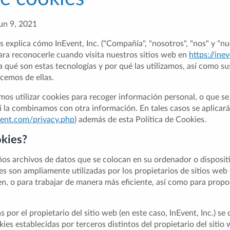
Jun 9, 2021
s explica cómo InEvent, Inc. ("Compañía", "nosotros", "nos" y "nue
para reconocerle cuando visita nuestros sitios web en
https://ine
ca qué son estas tecnologías y por qué las utilizamos, así como s
cemos de ellas.
os utilizar cookies para recoger información personal, o que se
i la combinamos con otra información. En tales casos se aplicará
event.com/privacy.php
) además de esta Política de Cookies.
okies?
os archivos de datos que se colocan en su ordenador o dispositi
es son ampliamente utilizadas por los propietarios de sitios web 
en, o para trabajar de manera más eficiente, así como para prop
s por el propietario del sitio web (en este caso, InEvent, Inc.) s
kies establecidas por terceros distintos del propietario del siti