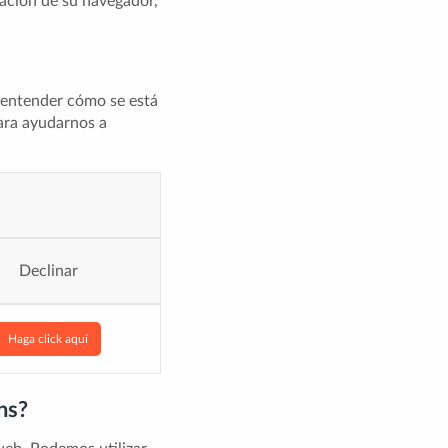
ración de su navegador,
a entender cómo se está
ara ayudarnos a
Declinar
Haga click aquí
ns?