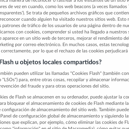
nica manera de reconocer o rastrear a los visitantes de un sitio
lares de vez en cuando, como los web beacons (a veces llamados 
ansparentes'). Se trata de pequeños archivos gráficos que contie
reconocer cuando alguien ha visitado nuestros sitios web. Esto 
 patrones de tráfico de los usuarios de una página dentro de nue
icarnos con cookies, comprender si usted ha llegado a nuestros s
 aparece en un sitio web de terceros, mejorar el rendimiento del 
keting por correo electrónico. En muchos casos, estas tecnolog
 correctamente, por lo que el rechazo de las cookies perjudicar
 Flash u objetos locales compartidos?
mbién pueden utilizar las llamadas "Cookies Flash" (también c
 "LSOs") para, entre otras cosas, recopilar y almacenar informa
prevención del fraude y para otras operaciones del sitio.
okies de Flash se almacenen en su ordenador, puede ajustar la co
ara bloquear el almacenamiento de cookies de Flash mediante l
de configuración de almacenamiento del sitio web. También puede
 Panel de configuración global de almacenamiento y siguiendo la
iones que explican, por ejemplo, cómo eliminar las cookies de Fla
 como "información" en el sitio de Macromedia), cómo evitar que