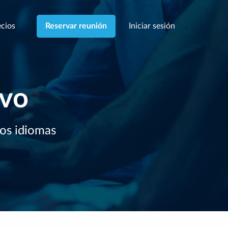
cios
Iniciar sesión
Reservar reunión
ivo
ios idiomas