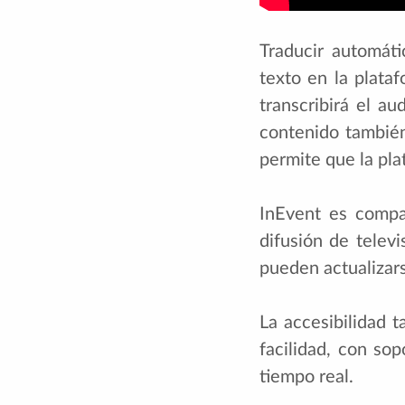
Traducir automát
texto en la plataf
transcribirá el a
contenido también
permite que la pla
InEvent es compa
difusión de telev
pueden actualizars
La accesibilidad 
facilidad, con so
tiempo real.