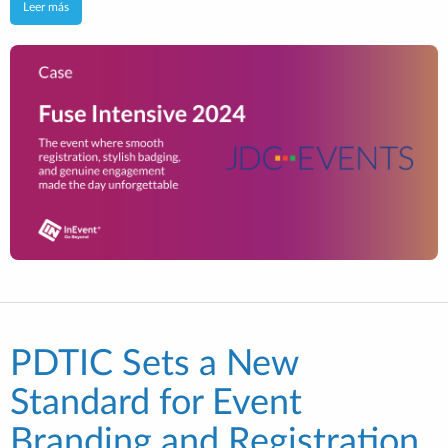
Leer más
PDTIC Sets a New
Standard for Event
Branding and Registration