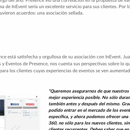
largo del año. Presence vio una correlación en la propuesta de va
a de InEvent sería un excelente servicio para sus clientes. Por lo
tuvieron acuerdos: una asociación sellada.
nce está satisfecha y orgullosa de su asociación con InEvent. Jua
 y Eventos de Presence, nos cuenta sus perspectivas sobre lo q
para los clientes cuyas experiencias de eventos se ven aumentad
"Queremos asegurarnos de que nuestros c
mejor experiencia posible. No sólo duran
también antes y después del mismo. Grac
podido entrar en el mercado de los eve
específica, y ahora podemos ofrecer una 
360, no sólo para los nuevos clientes, si
clientes recurrentes. Deben saber que e