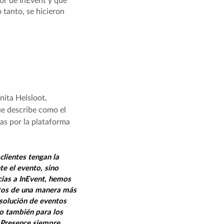
lor de InEvent y que
 tanto, se hicieron
nita Helsloot,
ue describe como el
as por la plataforma
lientes tengan la
te el evento, sino
ias a InEvent, hemos
ntos de una manera más
solución de eventos
no también para los
n Presence siempre