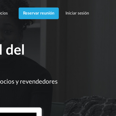
cios
Iniciar sesión
Reservar reunión
 del
socios y revendedores