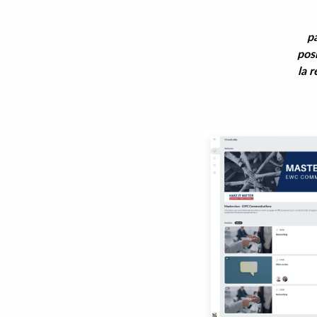
pa
pos
la r