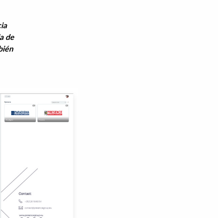
cia
a de
mbién