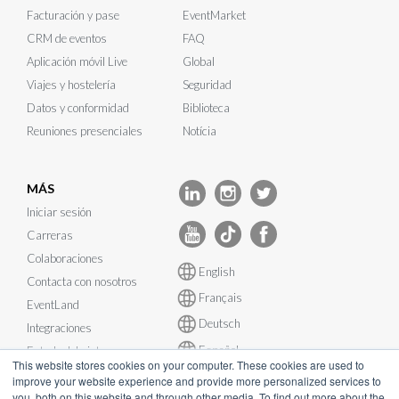
Facturación y pase
EventMarket
CRM de eventos
FAQ
Aplicación móvil Live
Global
Viajes y hostelería
Seguridad
Datos y conformidad
Biblioteca
Reuniones presenciales
Notícia
MÁS
Iniciar sesión
Carreras
Colaboraciones
English
Contacta con nosotros
Français
EventLand
Deutsch
Integraciones
Español
Estado del sistema
This website stores cookies on your computer. These cookies are used to
improve your website experience and provide more personalized services to
you, both on this website and through other media. To find out more about the