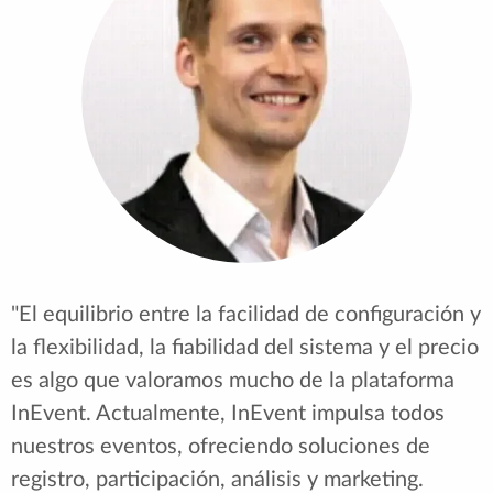
aspecto más de retransmisión para nuestros
Tech Tuesdays, y realmente nos ha permitido
ampliar lo que podemos ofrecer a los asistentes
en lugar de sólo diapositivas y cámaras web.
Ahora podemos incorporar demostraciones en
directo de interfaces gráficas de usuario, paneles
dinámicos y lanzamientos de productos. Esto ha
transformado totalmente nuestra experiencia de
usuario. Ha sido muy útil ver que una empresa
como InEvent escucha a sus clientes y utiliza esa
colaboración para hacer crecer la plataforma
para todos."
Chris Repetti - Director de eventos y productor
de vídeo en SONY