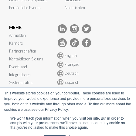
Persönliche Events
Nachrichten
MEHR
Anmelden
Karriere
Partnerschaften
English
Kontaktieren Sie uns
Français
EventLand
Deutsch
Integrationen
Español
Systemstatus
This website stores cookies on your computer. These cookies are used to
improve your website experience and provide more personalized services to
you, both on this website and through other media. To find out more about the
cookies we use, see our Privacy Policy.
© InEvent, Inc. 2026
We won't track your information when you visit our site. But in order to
comply with your preferences, we'll have to use just one tiny cookie so
that you're not asked to make this choice again.
Nutzungsbedingungen
•
Datenschutzerklärung
•
Cookie-