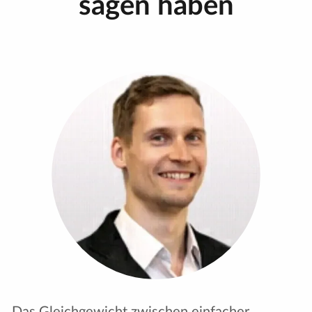
sagen haben
"Mit dem Wechsel zu InEvent haben wir
begonnen, unsere Tech Tuesdays mehr im
Broadcast-Look zu gestalten, und das hat es uns
ermöglicht, das Angebot für die Teilnehmer zu
erweitern, anstatt nur Folien und Webcams
einzusetzen. Wir sind jetzt in der Lage, Live-
Demonstrationen von grafischen
Benutzeroberflächen, dynamischen Panels und
Produkteinführungen einzubauen. Das hat unser
Nutzererlebnis völlig verändert. Es war hilfreich