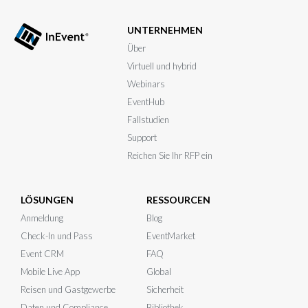
UNTERNEHMEN
Über
Virtuell und hybrid
Webinars
EventHub
Fallstudien
Support
Reichen Sie Ihr RFP ein
LÖSUNGEN
RESSOURCEN
Anmeldung
Blog
Check-In und Pass
EventMarket
Event CRM
FAQ
Mobile Live App
Global
Reisen und Gastgewerbe
Sicherheit
Daten und Compliance
Bibliothek