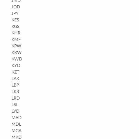
JMD
JOD
JPY
KES
KGS
KHR
KMF
KPW
KRW
KWD
KYD
KZT
LAK
LBP
LKR
LRD
LSL
LYD
MAD
MDL
MGA
MKD