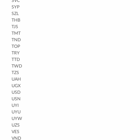
SVC
SYP
SZL
THB
TJS
TMT
TND
TOP
TRY
TTD
TWD
TZS
UAH
UGX
USD
USN
UYI
UYU
UYW
UZS
VES
VND