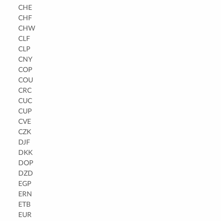
CHE
CHF
CHW
CLF
CLP
CNY
COP
COU
CRC
CUC
CUP
CVE
CZK
DJF
DKK
DOP
DZD
EGP
ERN
ETB
EUR