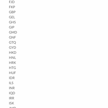
FJD
FKP
GBP
GEL
GHS
GIP
GMD
GNF
GTQ
GYD
HKD
HNL
HRK
HTG
HUF
IDR
ILS
INR
IQD
IRR
ISK