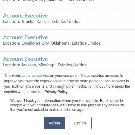
Location: Montgomery, Alabama, Estados Unidos
Account Executive
Location: Topeka, Kansas, Estados Unidos
Account Executive
Location: Oklahoma City, Oklahoma, Estados Unidos
Account Executive
Location: Jackson, Mississípi, Estados Unidos
This website stores cookies on your computer. These cookies are used to
improve your website experience and provide more personalized services to
Desenvolvedor Full Stack
you, both on this website and through other media. To find out more about the
Location: Belo Horizonte, Minas Gerais, Brasil
cookies we use, see our Privacy Policy.
We won't track your information when you visit our site. But in order to
Desenvolvedor Full Stack
comply with your preferences, we'll have to use just one tiny cookie so
Location: São Paulo, São Paulo, Brasil
that you're not asked to make this choice again.
Accept
Decline
Desenvolvedor Full Stack
Location: Brazil, null, null