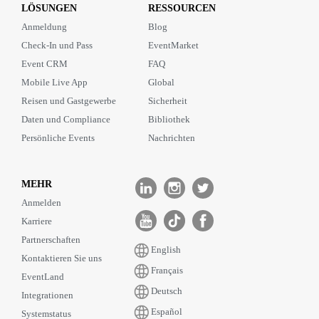
LÖSUNGEN
RESSOURCEN
Anmeldung
Blog
Check-In und Pass
EventMarket
Event CRM
FAQ
Mobile Live App
Global
Reisen und Gastgewerbe
Sicherheit
Daten und Compliance
Bibliothek
Persönliche Events
Nachrichten
MEHR
Anmelden
Karriere
Partnerschaften
English
Kontaktieren Sie uns
Français
EventLand
Deutsch
Integrationen
Español
Systemstatus