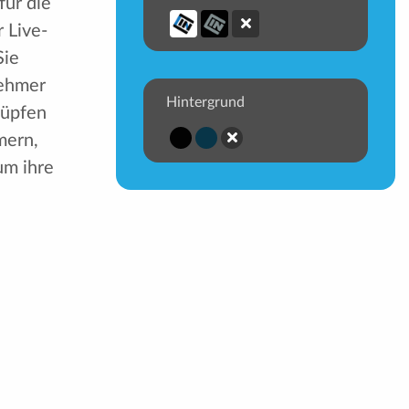
für die
r Live-
Sie
nehmer
Hintergrund
nüpfen
mern,
um ihre