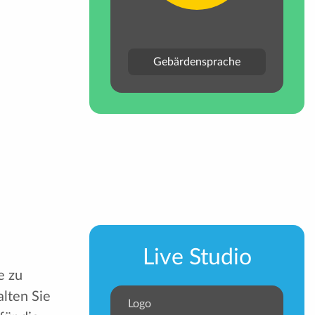
Gebärdensprache
Live Studio
e zu
lten Sie
Logo