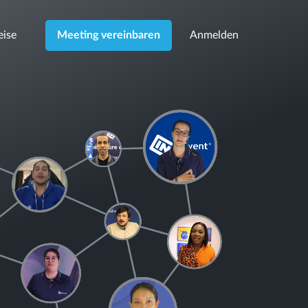
eise
Anmelden
Meeting vereinbaren