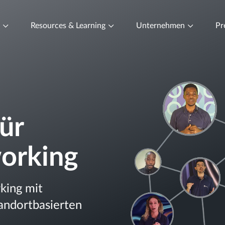
t
Resources & Learning
Unternehmen
Pr
ür
orking
king mit
tandortbasierten