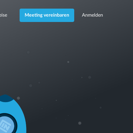
eise
Anmelden
Meeting vereinbaren