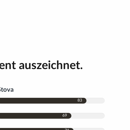
ent auszeichnet.
Stova
83
69