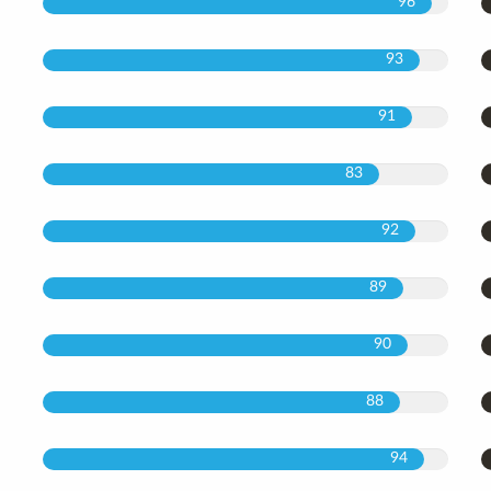
96
93
91
83
92
89
90
88
94