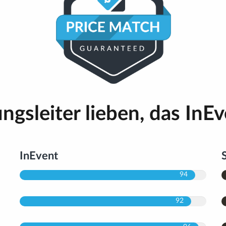
ngsleiter lieben, das InEv
InEvent
94
92