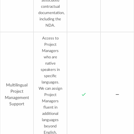
associated
contractual
documentation,
including the
NDA.
Access to
Project
Managers
who are
native
speakers in
specific
languages.
Multilingual
We can assign
Project
Project
Management
Managers
Support
fluent in
additional
languages
beyond
English,