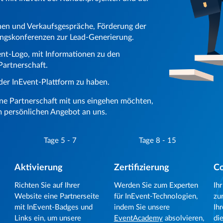
en und Verkaufsgespräche, Förderung der
ungskonferenzen zur Lead-Generierung.
ent-Logo, mit Informationen zu den
Partnerschaft.
der InEvent-Plattform zu haben.
ine Partnerschaft mit uns eingehen möchten,
m persönlichen Angebot an uns.
Tage 5 - 7
Tage 8 - 15
Aktivierung
Zertifizierung
Co
Richten Sie auf Ihrer
Werden Sie zum Experten
Ih
Website eine Partnerseite
für InEvent-Technologien,
zu
mit InEvent-Badges und
indem Sie unsere
Ih
Links ein, um unsere
EventAcademy
absolvieren,
di