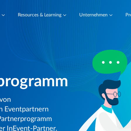
t
Resources & Learning
Unternehmen
Pr
sprogramm
 von
h Eventpartnern
Partnerprogramm
ter InEvent-Partner.