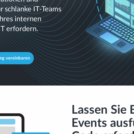
ür schlanke IT-Teams
hres internen
IT erfordern.
ng vereinbaren
Lassen Sie
Events ausf