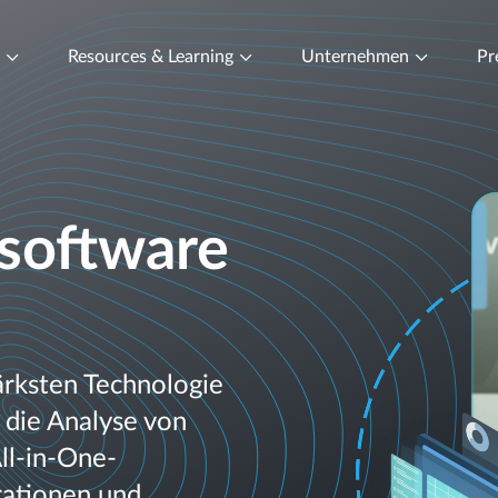
t
Resources & Learning
Unternehmen
Pr
software
tärksten Technologie
 die Analyse von
ll-in-One-
rationen und