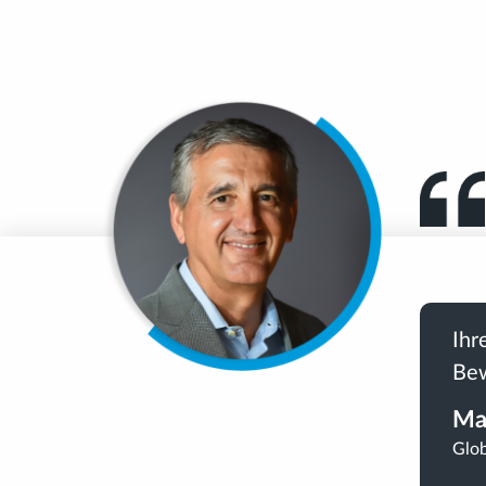
Ihr
Bew
Ma
Glob