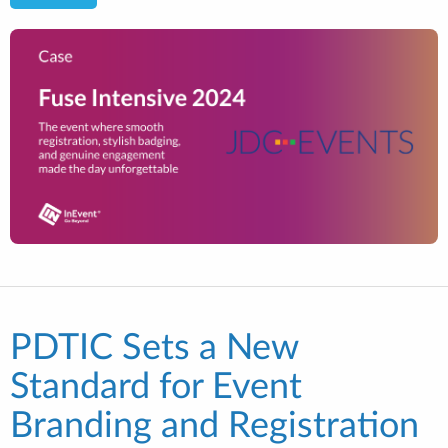
PDTIC Sets a New
Standard for Event
Branding and Registration