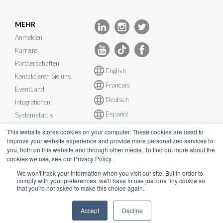
MEHR
Anmelden
Karriere
Partnerschaften
English
Kontaktieren Sie uns
Français
EventLand
Deutsch
Integrationen
Español
Systemstatus
This website stores cookies on your computer. These cookies are used to
improve your website experience and provide more personalized services to
you, both on this website and through other media. To find out more about the
cookies we use, see our Privacy Policy.
© InEvent, Inc. 2026
We won't track your information when you visit our site. But in order to
comply with your preferences, we'll have to use just one tiny cookie so
that you're not asked to make this choice again.
Nutzungsbedingungen
•
Datenschutzerklärung
•
Cookie-
Richtlinie
•
DSGVO
•
Business-Continuity-Plan
•
Accept
Decline
sales@inevent.com