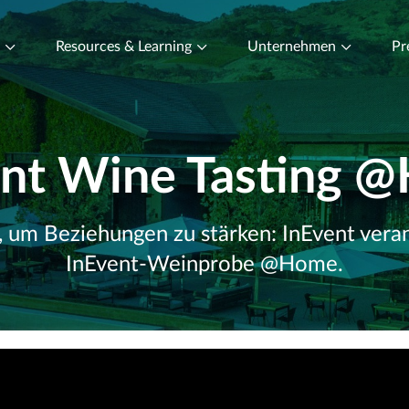
t
Resources & Learning
Unternehmen
Pr
ent Wine Tasting 
 um Beziehungen zu stärken: InEvent verans
InEvent-Weinprobe @Home.