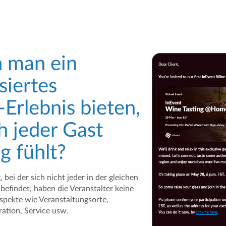
 man ein
siertes
Erlebnis bieten,
h jeder Gast
ig fühlt?
 bei der sich nicht jeder in der gleichen
efindet, haben die Veranstalter keine
Aspekte wie Veranstaltungsorte,
ation, Service usw.