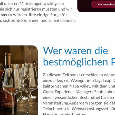
ll unseren Mitteilungen wichtig, sie
sie sich nur registrieren mussten und wir
mmern würden. Ihre einzige Sorge für
n, sich zurückzulehnen und zu entspannen.
Wer waren die
bestmöglichen P
Zu diesem Zeitpunkt entschieden wir un
einzuladen, ein Weingut im Stags Leap D
kalifornischen Napa Valley. Mit dem um
Guest Experience Managers Scott Johns
einem wesentlichen Bestandteil für den 
Veranstaltung.Außerdem sorgten sie dafü
Teilnehmer sein Weinverkostungsset pün
Haustür geliefert bekam.