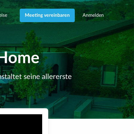
eise
Anmelden
Meeting vereinbaren
@Home
taltet seine allererste