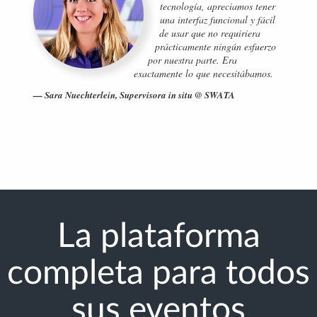
tecnología, apreciamos tener
una interfaz funcional y fácil
de usar que no requiriera
prácticamente ningún esfuerzo
por nuestra parte. Era
exactamente lo que necesitábamos.
Sara Nuechterlein, Supervisora in situ @ SWATA
La plataforma
completa para todos
sus eventos