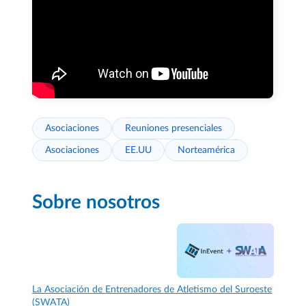
Asociaciones
Reuniones presenciales
Asociaciones
EE.UU
Norteamérica
Sobre nosotros
La Asociación de Entrenadores de Atletismo del Suroeste
(SWATA)