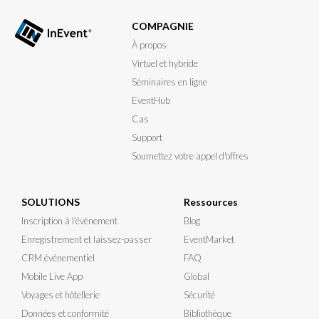
COMPAGNIE
À propos
Virtuel et hybride
Séminaires en ligne
EventHub
Cas
Support
Soumettez votre appel d'offres
SOLUTIONS
Ressources
Inscription à l’évènement
Blog
Enregistrement et laissez-passer
EventMarket
CRM événementiel
FAQ
Mobile Live App
Global
Voyages et hôtellerie
Sécurité
Données et conformité
Bibliothèque