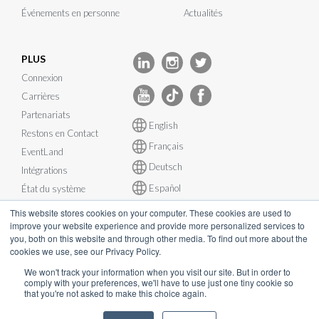
Événements en personne
Actualités
PLUS
Connexion
Carrières
Partenariats
English
Restons en Contact
Français
EventLand
Deutsch
Intégrations
Español
État du système
This website stores cookies on your computer. These cookies are used to
improve your website experience and provide more personalized services to
you, both on this website and through other media. To find out more about the
cookies we use, see our Privacy Policy.
© InEvent, Inc. 2026
We won't track your information when you visit our site. But in order to
comply with your preferences, we'll have to use just one tiny cookie so
that you're not asked to make this choice again.
Conditions d'utilisation
•
Politique de confidentialité
•
Politique de