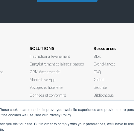
SOLUTIONS
Ressources
Inscription à l’évènement
Blog
Enregistrement et laissez-passer
EventMarket
ne
CRM événementiel
FAQ
Mobile Live App
Global
Voyages et hôtellerie
Sécurité
Données et conformité
Bibliothèque
ppel d'offres
Événements en personne
Actualités
These cookies are used to improve your website experience and provide more perso
t the cookies we use, see our Privacy Policy.
n you visit our site. But in order to comply with your preferences, we'll have to use 
in.
© InEvent, Inc. 2026