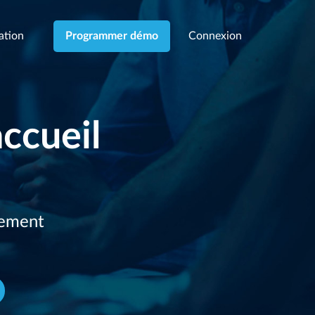
cation
Connexion
Programmer démo
accueil
nement