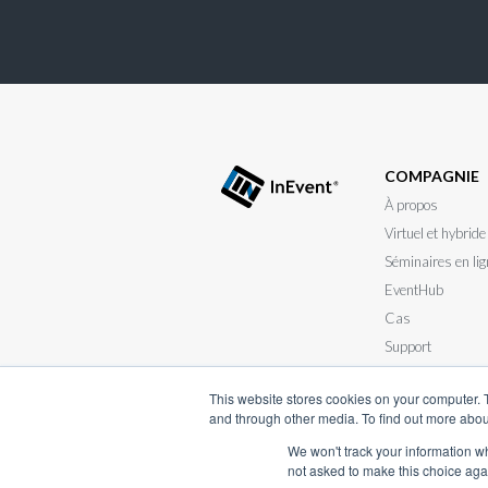
COMPAGNIE
À propos
Virtuel et hybride
Séminaires en lig
EventHub
Cas
Support
Soumettez votre a
This website stores cookies on your computer. 
and through other media. To find out more abou
We won't track your information whe
not asked to make this choice aga