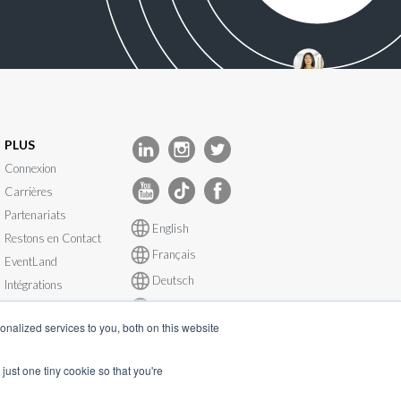
PLUS
Connexion
Carrières
Partenariats
English
Restons en Contact
Français
EventLand
Deutsch
Intégrations
Español
État du système
nalized services to you, both on this website
just one tiny cookie so that you're