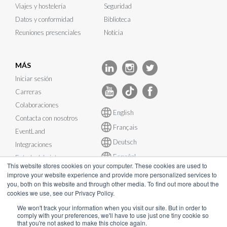
Viajes y hostelería
Seguridad
Datos y conformidad
Biblioteca
Reuniones presenciales
Notícia
MÁS
Iniciar sesión
Carreras
Colaboraciones
English
Contacta con nosotros
Français
EventLand
Deutsch
Integraciones
Español
Estado del sistema
This website stores cookies on your computer. These cookies are used to
improve your website experience and provide more personalized services to
you, both on this website and through other media. To find out more about the
cookies we use, see our Privacy Policy.
We won't track your information when you visit our site. But in order to
© InEvent, Inc. 2026
comply with your preferences, we'll have to use just one tiny cookie so
that you're not asked to make this choice again.