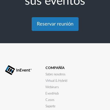
sus eventos
Reservar reunión
COMPAÑÍA
Sobre nosotros
Virtual & Hybrid
Webinars
EventHub
Casos
Soporte