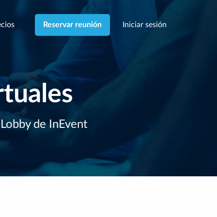
cios
Iniciar sesión
Reservar reunión
rtuales
l Lobby de InEvent