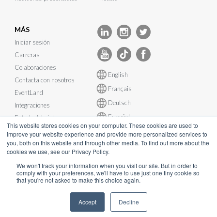
MÁS
Iniciar sesión
Carreras
Colaboraciones
English
Contacta con nosotros
Français
EventLand
Deutsch
Integraciones
Español
Estado del sistema
This website stores cookies on your computer. These cookies are used to
improve your website experience and provide more personalized services to
you, both on this website and through other media. To find out more about the
cookies we use, see our Privacy Policy.
We won't track your information when you visit our site. But in order to
© InEvent, Inc. 2026
comply with your preferences, we'll have to use just one tiny cookie so
that you're not asked to make this choice again.
Términos de Servicio
•
Política de privacidad
•
Política de cookies
•
Accept
Decline
GDPR
•
Plan de Continuidad del Negocio
•
sales@inevent.com