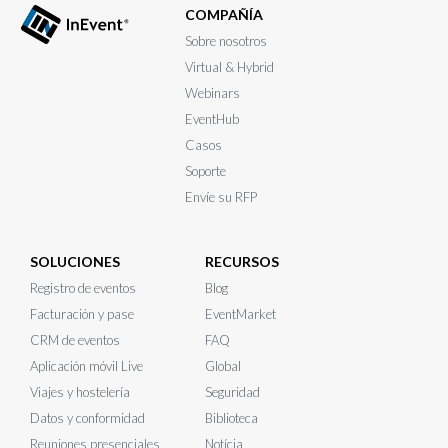
COMPAÑÍA
Sobre nosotros
Virtual & Hybrid
Webinars
EventHub
Casos
Soporte
Envíe su RFP
SOLUCIONES
RECURSOS
Registro de eventos
Blog
Facturación y pase
EventMarket
CRM de eventos
FAQ
Aplicación móvil Live
Global
Viajes y hostelería
Seguridad
Datos y conformidad
Biblioteca
Reuniones presenciales
Notícia