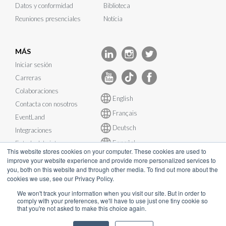
Datos y conformidad
Biblioteca
Reuniones presenciales
Notícia
MÁS
Iniciar sesión
Carreras
Colaboraciones
English
Contacta con nosotros
Français
EventLand
Deutsch
Integraciones
Español
Estado del sistema
This website stores cookies on your computer. These cookies are used to
improve your website experience and provide more personalized services to
you, both on this website and through other media. To find out more about the
cookies we use, see our Privacy Policy.
We won't track your information when you visit our site. But in order to
comply with your preferences, we'll have to use just one tiny cookie so
© InEvent, Inc. 2026
that you're not asked to make this choice again.