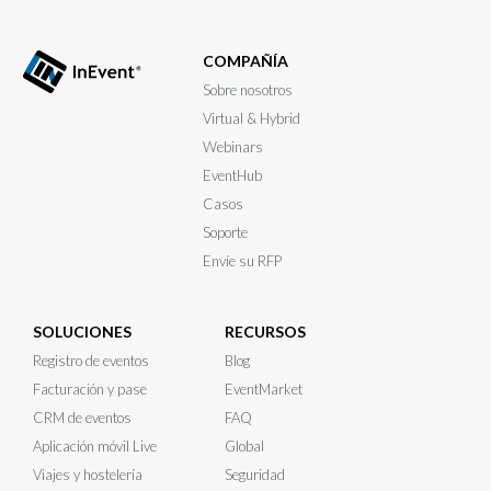
COMPAÑÍA
Sobre nosotros
Virtual & Hybrid
Webinars
EventHub
Casos
Soporte
Envíe su RFP
SOLUCIONES
RECURSOS
Registro de eventos
Blog
Facturación y pase
EventMarket
CRM de eventos
FAQ
Aplicación móvil Live
Global
Viajes y hostelería
Seguridad