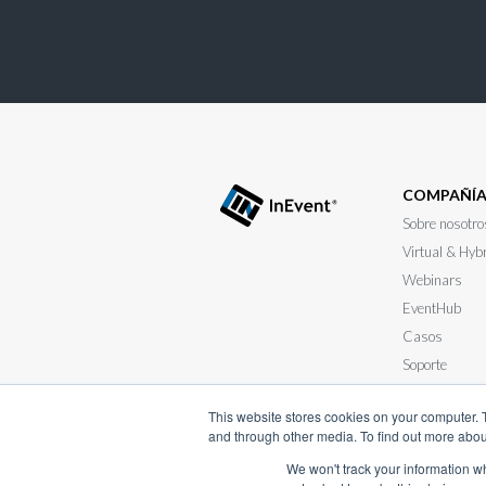
COMPAÑÍ
Sobre nosotro
Virtual & Hyb
Webinars
EventHub
Casos
Soporte
Envíe su RFP
This website stores cookies on your computer. 
and through other media. To find out more abou
We won't track your information whe