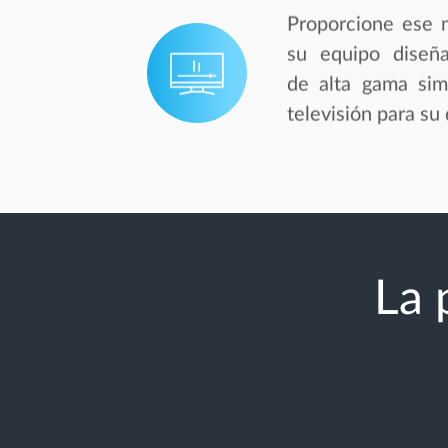
Proporcione es
su equipo diseña
de alta gama simi
televisión para su 
La 