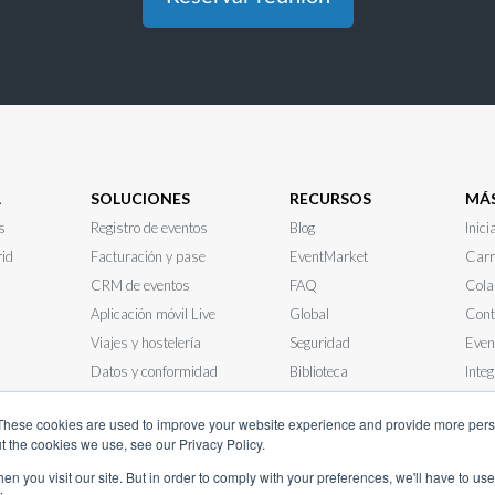
A
SOLUCIONES
RECURSOS
MÁ
s
Registro de eventos
Blog
Inici
rid
Facturación y pase
EventMarket
Carr
CRM de eventos
FAQ
Cola
Aplicación móvil Live
Global
Cont
Viajes y hostelería
Seguridad
Even
Datos y conformidad
Biblioteca
Inte
Reuniones presenciales
Notícia
Esta
These cookies are used to improve your website experience and provide more perso
t the cookies we use, see our Privacy Policy.
n you visit our site. But in order to comply with your preferences, we'll have to use 