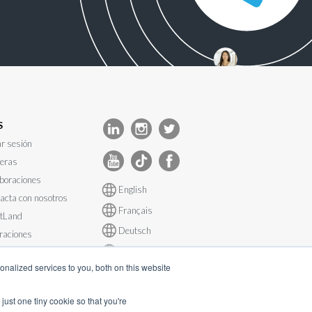
S
ar sesión
eras
boraciones
English
acta con nosotros
Français
tLand
Deutsch
graciones
Español
do del sistema
nalized services to you, both on this website
just one tiny cookie so that you're