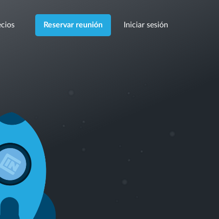
cios
Iniciar sesión
Reservar reunión