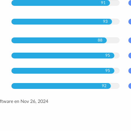
91
93
88
95
95
92
oftware en Nov 26, 2024