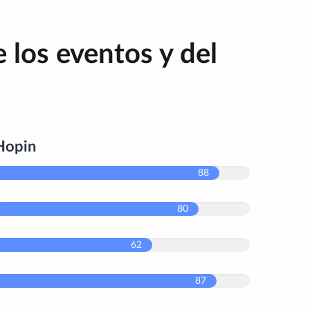
 los eventos y del
Hopin
88
80
62
87