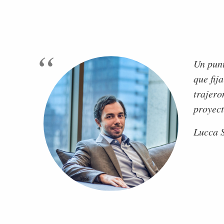
Un punt
que fij
trajero
proyect
Lucca S