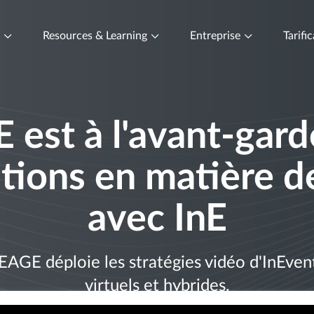
t
Resources & Learning
Entreprise
Tarifi
 est à l'avant-gard
tions en matière 
avec InE
GE déploie les stratégies vidéo d'InEven
virtuels et hybrides.