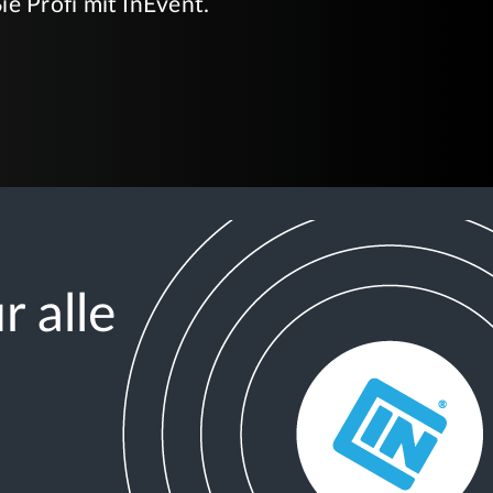
ie Profi mit InEvent.
r alle