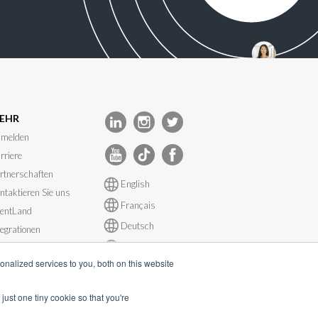
EHR
melden
rriere
rtnerschaften
English
ntaktieren Sie uns
Français
entLand
Deutsch
tegrationen
Español
stemstatus
nalized services to you, both on this website
just one tiny cookie so that you're