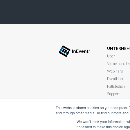
UNTERNE
Über
Virtuell und h
Webinars
EventHub
Fallstudien
Support
Reichen Sie Ih
This website stores cookies on your computer. 
and through other media. To find out more abou
We won't track your information whe
not asked to make this choice aga