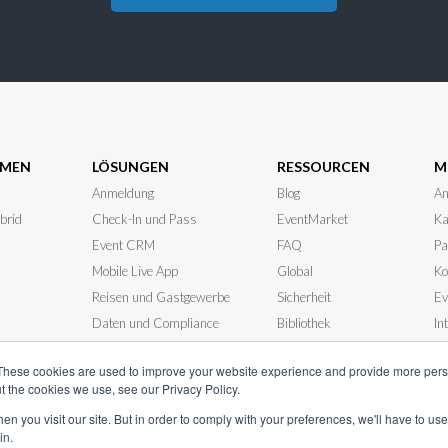
HMEN
LÖSUNGEN
RESSOURCEN
M
Anmeldung
Blog
An
ybrid
Check-In und Pass
EventMarket
Ka
Event CRM
FAQ
Pa
Mobile Live App
Global
Ko
Reisen und Gastgewerbe
Sicherheit
Ev
Daten und Compliance
Bibliothek
In
r RFP ein
Persönliche Events
Nachrichten
Sy
These cookies are used to improve your website experience and provide more perso
t the cookies we use, see our Privacy Policy.
n you visit our site. But in order to comply with your preferences, we'll have to use 
in.
© InEvent, Inc. 2026