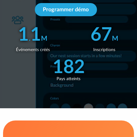
Programmer démo
ÉVÈNEMENTS VIRTUELS
1
1
67
SÉMINAIRES EN LIGNE
.
M
M
Événements créés
Inscriptions
182
Pays atteints