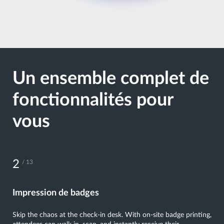
Un ensemble complet de
fonctionnalités pour
vous
3
/ 13
Kiosks
Put control in your attendees’ hands. Self-service kiosks speed