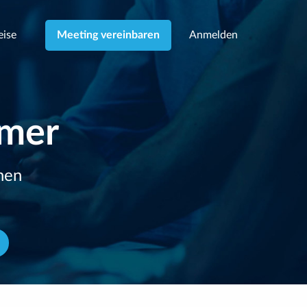
eise
Anmelden
Meeting vereinbaren
hmer
hen