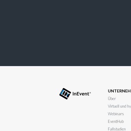
UNTERNE
Über
Virtuell und h
Webinars
EventHub
Fallstudien