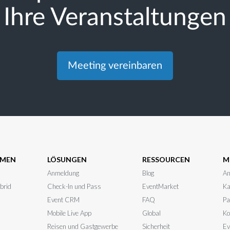
Ihre Veranstaltungen
Meeting vereinbaren
HMEN
LÖSUNGEN
RESSOURCEN
M
Anmeldung
Blog
An
ybrid
Check-In und Pass
EventMarket
Ka
Event CRM
FAQ
Pa
Mobile Live App
Global
Ko
Reisen und Gastgewerbe
Sicherheit
Ev