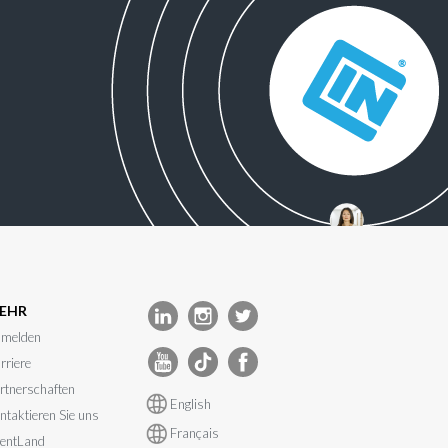
EHR
melden
rriere
rtnerschaften
English
ntaktieren Sie uns
Français
entLand