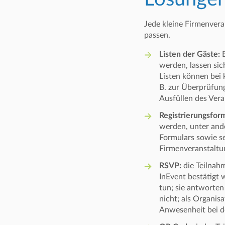
Jede kleine Firmenvera
passen.
Listen der Gäste:
E
werden, lassen sic
Listen können bei
B. zur Überprüfun
Ausfüllen des Ver
Registrierungsfor
werden, unter ande
Formulars sowie se
Firmenveranstaltu
RSVP:
die Teilnah
InEvent bestätigt 
tun; sie antworten
nicht; als Organisa
Anwesenheit bei de