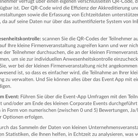
ilnehmer verfügt über einen eigenen verschlüsselten QR-Code, de
ügbar ist. Der QR-Code wird die Effizienz der Akkreditierung und
anstaltungen sowie die Erfassung von Echtzeitdaten unterstütze
 da auf seine Daten nur über das authentifizierte System von In
esenheitskontrolle:
scannen Sie die QR-Codes der Teilnehmer a
 auf Ihre kleine Firmenveranstaltung zugreifen kann und wer nic
te der Teilnehmer durchsuchen, die an der kleinen Firmenveranst
hmen, um sie zur individuellen Anwesenheitskontrolle einzucheck
 Sie, wer bei der kleinen Firmenveranstaltung nicht angekommen i
wesend ist, so dass es einfacher wird, die Teilnahme an Ihrer kle
g zu verwalten. Und Sie können alles über das Event App mit e
digen.
m Event:
Führen Sie über die Event-App Umfragen mit den Teil
tät und/oder am Ende des kleinen Corporate Events durchgeführ
in Form von numerischen (zwischen 0 und 5) Bewertungen, Ja/N
r Optionen erfolgen.
rch das Sammeln der Daten von kleinen Unternehmensveranstal
n Statistiken, die Ihnen helfen, in Echtzeit zu analysieren, was 