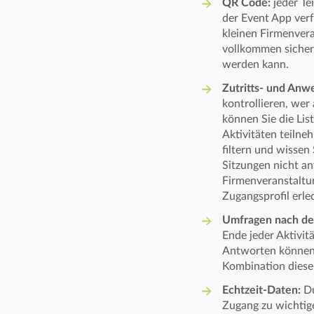
QR Code:
jeder Te
der Event App verf
kleinen Firmenver
vollkommen sicher,
werden kann.
Zutritts- und Anw
kontrollieren, wer
können Sie die Lis
Aktivitäten teilne
filtern und wissen
Sitzungen nicht an
Firmenveranstaltun
Zugangsprofil erle
Umfragen nach de
Ende jeder Aktivi
Antworten können 
Kombination diese
Echtzeit-Daten:
Du
Zugang zu wichtige