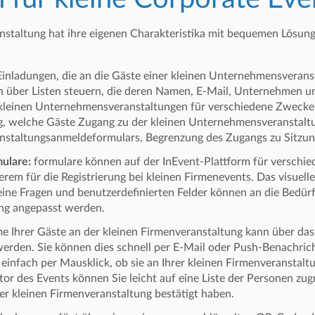
nstaltung hat ihre eigenen Charakteristika mit bequemen Lösung
inladungen, die an die Gäste einer kleinen Unternehmensverans
h über Listen steuern, die deren Namen, E-Mail, Unternehmen un
 kleinen Unternehmensveranstaltungen für verschiedene Zwecke
g, welche Gäste Zugang zu der kleinen Unternehmensveranstalt
anstaltungsanmeldeformulars, Begrenzung des Zugangs zu Sitzu
mulare:
formulare können auf der InEvent-Plattform für verschie
rem für die Registrierung bei kleinen Firmenevents. Das visuell
ine Fragen und benutzerdefinierten Felder können an die Bedürf
ng angepasst werden.
me Ihrer Gäste an der kleinen Firmenveranstaltung kann über d
werden. Sie können dies schnell per E-Mail oder Push-Benachric
 einfach per Mausklick, ob sie an Ihrer kleinen Firmenveranstal
tor des Events können Sie leicht auf eine Liste der Personen zugr
r kleinen Firmenveranstaltung bestätigt haben.