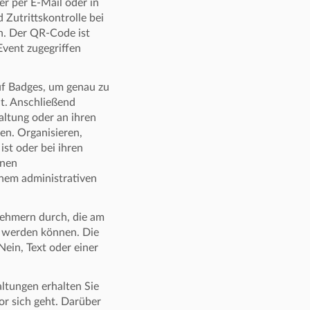
r per E-Mail oder in
 Zutrittskontrolle bei
n. Der QR-Code ist
Event zugegriffen
uf Badges, um genau zu
ht. Anschließend
altung oder an ihren
en. Organisieren,
st oder bei ihren
inen
inem administrativen
nehmern durch, die am
t werden können. Die
ein, Text oder einer
tungen erhalten Sie
vor sich geht. Darüber