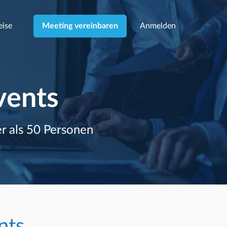
eise
Anmelden
Meeting vereinbaren
vents
r als 50 Personen
nts